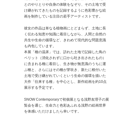
とのやりとりや自身の体験をなぞり、その土地で受
け継がれてきたものを記録するように色彩豊かな絵
画を制作している注目の若手アーティストです。
彼女の作品は単なる植物画にとどまらず、土地に長
く伝わる知恵や知識に着目しながら、人間と自然の
共生や生命の循環など、きわめて現代的な問題意識
も内包しています。
本展「種の温床」では、訪れた土地で記録した鳥の
ペリット（消化されずに口から吐き出されたもの）
に含まれる種に着目し、生き物が無意識のうちに運
ぶ種と、さらにはその種が芽吹き、新たに根付いた
土地で受け継がれていくという生命の循環を描いた
大作「往来する種」を中心とし、新作絵画を約10点
展示する予定です。
SNOW Contemporaryで初個展となる浅野友理子の展
覧会を通じ、生命力と色彩あふれる浅野の絵画世界
を体感いただけましたら幸いです。