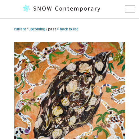
togg
navi
current
/
upcoming
/
past
> back to list