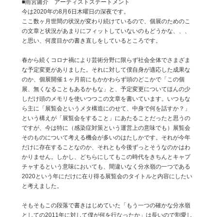
■雨宮庸介 アーティストステートメント
今は2020年の8月6日木曜日の深夜です。
ここ数ヶ月世間の状況が変わり続けているので、個展のためのこ
の文章と状況があまりにフィットしていないのもどうかな、、、
と思い、何度目かの書き直しをしているところです。
春から続くコロナ禍により芸術分野に限らず社会全体でさまざま
な予定変更がありました。それに対して僕自身が適応した成果な
のか、個展開催１ヶ月前にもかかわらず頭のどこかで「この個
展、無くなることもあるかもな」と、予定変更についてほんの少
しだけ頭のメモリを使いつつこの文章を書いています。いつもな
ら主に「展覧会というメタ構造にのせて、中身で何を話すか？」
という構えが「展覧会をすること」にあたることだったと思うの
ですが、今は特に（感染症対策という運営上の意味でも）展覧会
そのものについて考える機会が多いのはたしかです。それが今年
だけに存在することなのか、それとも今後ずっとそうなのかはわ
かりません。しかし、どちらにしてもこの時代をきちんとキャプ
チャするという意味においても、間違いなく分水嶺の一つである
2020という年にだけに在り得る展覧会のタイトルと内容にしたい
と考えました。
そもそもこの段落で書きはじめていた「もう一つの確かな分水嶺
としての2011年に対して僕が何を行なったか」は長いので割愛し