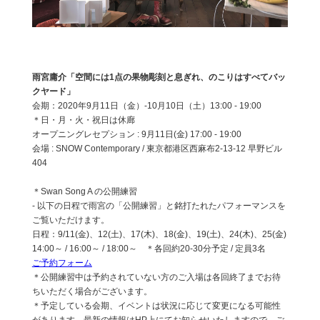
雨宮庸介「空間には1点の果物彫刻と息ぎれ、のこりはすべてバッ
クヤード」
会期：2020年9月11日（金）-10月10日（土）13:00 - 19:00
＊日・月・火・祝日は休廊
オープニングレセプション : 9月11日(金) 17:00 - 19:00
会場 : SNOW Contemporary / 東京都港区西麻布2-13-12 早野ビル
404
＊Swan Song A の公開練習
- 以下の日程で雨宮の「公開練習」と銘打たれたパフォーマンスを
ご覧いただけます。
日程：9/11(金)、12(土)、17(木)、18(金)、19(土)、24(木)、25(金)
14:00～ / 16:00～ / 18:00～ ＊各回約20-30分予定 / 定員3名
ご予約フォーム
＊公開練習中は予約されていない方のご入場は各回終了までお待
ちいただく場合がございます。
＊予定している会期、イベントは状況に応じて変更になる可能性