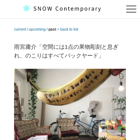
togg
navi
current
/
upcoming
/
past
> back to list
雨宮庸介「空間には1点の果物彫刻と息ぎ
れ、のこりはすべてバックヤード」