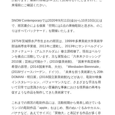
があります。最新の情報はHP上にてお知らせいたしますので、ご
来場前にご確認ください。
SNOW Contemporaryでは2020年9月11日(金)から10月10日(土)ま
で、雨宮庸介による個展「空間には1点の果物彫刻と息ぎれ、のこ
りはすべてバックヤード」を開催いたします。
1975年茨城県水戸市生まれの雨宮は、1999年多摩美術大学美術学
部油画専攻卒業後、2011年に渡欧し、2013年にサンドベルグイン
スティテュート（アムステルダム）修士課程修了。現在はベルリ
ンを拠点に活動しています。主な展覧会に「六本木クロッシング
2010展；芸術は可能か？」(2010/森美術館)、「国東半島芸術祭-
希望の原理」(2014/国東半島、大分)、「Wiesbaden Biennnale」
(2018/ヴィースバーデン、ドイツ) 、「未来を担う美術家たち 20th
DOMANI・明日展」(2018/国立新美術館)などがあり、彫刻や映像
インスタレーション、パフォーマンスなど、さまざまな手法を用
いて日常では意識されない普遍的な事象における境界線の再考を
促すような作品を制作してきた美術家です。
これまでの雨宮の彫刻作品には、活動初期から発表し続けている
リンゴの彫刻作品「apple」をはじめ、熊のぬいぐるみやカエル、
バナナなど、あえてサイズに「実物大」と表記する作品が多く存