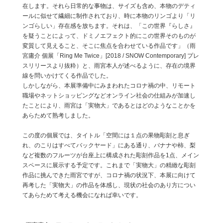
在します。それら日常的な事物は、サイズも含め、本物のデティ
ールに似せて繊細に制作されており、時に本物のリンゴより「リ
ンゴらしい」存在感を放ちます。それは、「この世界『らしさ』
を疑うことによって、ドミノエフェクト的にこの世界そのものが
変質して見えること、そこに焦点を合わせている作品です」（雨
宮庸介 個展「Ring Me Twice」[2018 / SNOW Contemporary] プレ
スリリースより抜粋）と、雨宮本人が述べるように、存在の境界
線を問いかけてくる作品でした。
しかしながら、本展準備中にみまわれたコロナ禍の中、リモート
職場やネットショッピングなどオンライン社会の仕組みが加速し
たことにより、雨宮は「実物大」であるとはどのようなことかを
あらためて熟考しました。
この度の個展では、タイトル「空間には１点の果物彫刻と息ぎ
れ、のこりはすべてバックヤード」にある通り、バナナや柿、梨
など複数のフルーツが台座上に構成された彫刻作品を1点、メイン
スペースに展示する予定です。これまで「実物大」の精緻な彫刻
作品に挑んできた雨宮ですが、コロナ禍の状況下、本展に向けて
再考した「実物大」の作品を体感し、現状の社会のあり方につい
てあらためて考える機会になれば幸いです。