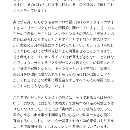
ますが、その代わりに個展中に行われる「公開練習」で触れられ
たらと考えています）
実は僕自身、なりゆきも含めコロナ禍におけるオンラインのサイ
トもストリーミングもわりと積極的に関わっています。そこであ
らためて自覚したことは、オンライン最大の強みは「実物大」の
自分に縛られなくて良いところです。とても当たり前の話です
が、実際の自分の質量にそぐわなくてもいい、というよりもむし
ろそぐわないほうが情報を効率よく流通させることができます。
そう考えると、逆にオンラインでは代替えがきかないこととはな
んでしょう。外出するリスクがゼロとは言えないこの時期にわざ
わざ身体を召喚しなおし、ギャラリーという実空間に「実物大」
の自分を物理的に運び入れてもらうその時に何が出迎えるべき
か、それこそがこの時期に展覧会をするすべての人の命題になっ
てくるんだろうなと感じています。
ここで僕がだしたとりあえずの答えは、そうであるならば身体と
いう「実物大」に対して「実物大」で対峙する構造の展覧会を作
りたくなりました。そこには「実物大」という機能をつたって、
卑近な小さい出来事が中間項を経由しないで世界の大きな物語に
直結するかもしれないという一昔前のセカイ系的想像力をリアル
な世界で展開可能かもしれないという希望に基づいています。