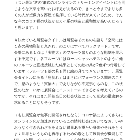
（つい最近“逆の”形式のオンラインストリーミングイベントにも同
じような文章を書いたおぼえがあるので、きっと今までよりも多
くの人が想像力を部屋で発揮している時代が来ているため、そん
な今のコロナ禍の状況がセカイ系の構造と親和性が高いんだろう
と思います。）
今決めている展覧会タイトルは展覧会そのものを語り「空間には
１点の果物彫刻と息ぎれ、のこりはすべてバックヤード」です。
会場にある１点は「実物大」のフルーツ盛りのような彫刻を展示
する予定です。各フルーツにはロールシャッハテストのように他
のフルーツと直接接触した結果としての絵の具が2色ずつ付着して
います（フルーツも絵の具も同じ絵の具でできています）。展覧
会タイトルにある「息切れ」はまさにパフォーマンス関連のこと
で、息のような「実物大」でありながら不定形なものを、この状
況のなか、いかに展覧会にインストールできるかを考えているの
ですが、それはまた開催当日の社会状況によって形式の最適解を
求めることになりそうです。
（もし展覧会が無事に開催されたなら）コロナ禍によってさらに
オンライン化が加速されているこの情報社会においてなお、いや
おうなく付き合わざるをえない質量ある重たい身体やそれをとり
まく世界というものを再考するための場として展覧会が機能して