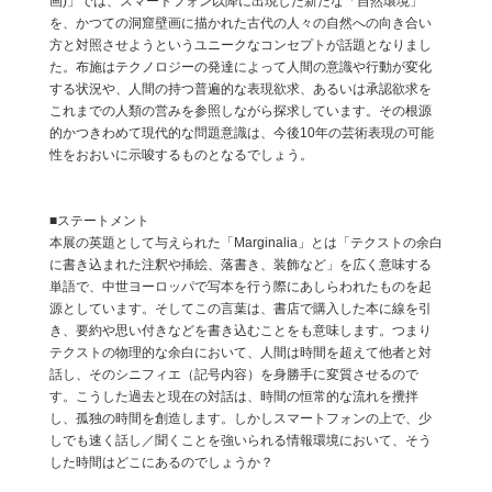
画)」では、スマートフォン以降に出現した新たな「自然環境」
を、かつての洞窟壁画に描かれた古代の人々の自然への向き合い
方と対照させようというユニークなコンセプトが話題となりまし
た。布施はテクノロジーの発達によって人間の意識や行動が変化
する状況や、人間の持つ普遍的な表現欲求、あるいは承認欲求を
これまでの人類の営みを参照しながら探求しています。その根源
的かつきわめて現代的な問題意識は、今後10年の芸術表現の可能
性をおおいに示唆するものとなるでしょう。
■ステートメント
本展の英題として与えられた「Marginalia」とは「テクストの余白
に書き込まれた注釈や挿絵、落書き、装飾など」を広く意味する
単語で、中世ヨーロッパで写本を行う際にあしらわれたものを起
源としています。そしてこの言葉は、書店で購入した本に線を引
き、要約や思い付きなどを書き込むことをも意味します。つまり
テクストの物理的な余白において、人間は時間を超えて他者と対
話し、そのシニフィエ（記号内容）を身勝手に変質させるので
す。こうした過去と現在の対話は、時間の恒常的な流れを攪拌
し、孤独の時間を創造します。しかしスマートフォンの上で、少
しでも速く話し／聞くことを強いられる情報環境において、そう
した時間はどこにあるのでしょうか？