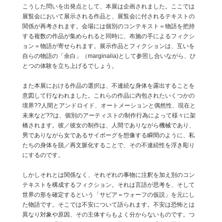
こうした問いを出発点として、本展は企画されました。ここでは
展覧会において展示される作品と、展覧会に付されるテキストの
関係が再考されます。会場には個別のコンテキスト＝物語を把持
する複数の作品が集められると同時に、布施の手によるフィクシ
ョン＝物語が寄せられます。展示作品とフィクションは、互いを
自らの物語の「余白」（marginalia)として参照し合いながら、ひ
とつの体験を立ち上げるでしょう。
また本展における作品の選択は、不連続な身体を露出することを
意図して行なわれました。これらの作品に内包されたいくつかの
境界??人間とアンドロイド、オートメーションと偶然性、現在と
未来など??は、個別のアーティストの制作行為によって様々に架
橋されます。彼／彼女の制作は、人間でありながら機械であり、
男でありながら女であるサイボーグを想像する瞬間のように、私
たちの身体を脱／再文脈化することで、その不連続性を浮き彫り
にするのです。
しかしそれとは関係なく、それぞれの事物に注釈を加え別のコン
テキストを構成するフィクション。それは言語が思考を、そして
世界の形を確定するという「サビア＝ウォーフの仮説」を元にし
た物語です。そこでは不安について語られます。不安は恐怖とは
異なり対象や原因、その主体すらもよく分からないものです。つ