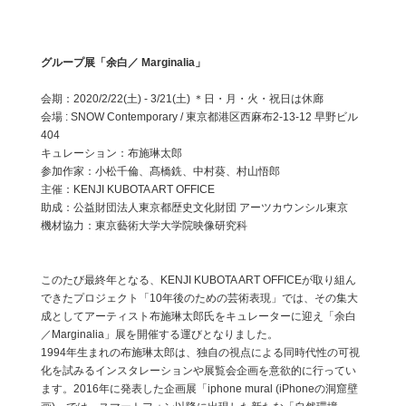
グループ展「余白／ Marginalia」
会期：2020/2/22(土) - 3/21(土) ＊日・月・火・祝日は休廊
会場 : SNOW Contemporary / 東京都港区西麻布2-13-12 早野ビル
404
キュレーション：布施琳太郎
参加作家：小松千倫、髙橋銑、中村葵、村山悟郎
主催：KENJI KUBOTA ART OFFICE
助成：公益財団法人東京都歴史文化財団 アーツカウンシル東京
機材協力：東京藝術大学大学院映像研究科
このたび最終年となる、KENJI KUBOTA ART OFFICEが取り組ん
できたプロジェクト「10年後のための芸術表現」では、その集大
成としてアーティスト布施琳太郎氏をキュレーターに迎え「余白
／Marginalia」展を開催する運びとなりました。
1994年生まれの布施琳太郎は、独自の視点による同時代性の可視
化を試みるインスタレーションや展覧会企画を意欲的に行ってい
ます。2016年に発表した企画展「iphone mural (iPhoneの洞窟壁