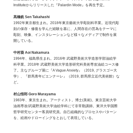
Instituteからリリースした『Palardin Mode』を再生予定。
髙橋銑 Sen Takahashi
1992年東京都生まれ。2018年東京藝術大学彫刻科卒業。近現代彫
刻の保存・修復を学んだ経験を基に、人間存在の営為をテーマに
彫刻、映像、インスタレーションなど様々なメディアで制作を展
開している。
中村葵 Aoi Nakamura
1994年、福島県生まれ。2016年 武蔵野美術大学造形学部油絵学
科卒業。2018年 武蔵野美術大学造形研究科美術専攻油絵コース修
了。主なグループ展に『A Vague Anxiety』（2019, グラスゴー大
学）、『群馬青年ビエンナーレ』（2019, 群馬県立近代美術館）な
ど。
村山悟郎 Goro Murayama
1983年、東京生まれ。アーティスト。博士(美術)。東京芸術大学
油画専攻/武蔵野美術大学油絵学科にて非常勤講師。東洋大学国際
哲学研究センター客員研究員。自己組織的なプロセスやパターン
を、絵画やドローイングをとおして表現している。