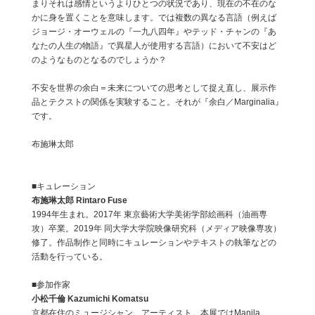
まりそれは感情というよりひとつの状況であり、現在の不在のな
かに身を置くことを意味します。では複数の異なる言語（例えば
ジョージ・オーウェルの『一九八四年』やテッド・チャンの『あ
なたの人生の物語』で異星人が使用する言語）において不安はど
のようなものとなるのでしょうか？
不安を世界の余白＝未来についての思考として捉え直し、展示作
品とテクストの関係を実験すること。それが『余白／Marginalia』
です。
布施琳太郎
■キュレーション
布施琳太郎 Rintaro Fuse
1994年生まれ。2017年 東京藝術大学美術学部絵画科（油画専
攻）卒業。2019年 同大学大学院映像研究科（メディア映像専攻）
修了。作品制作と同時にキュレーションやテキストの執筆などの
活動を行っている。
■参加作家
小松千倫 Kazumichi Komatsu
京都在住のミュージシャン、アーティスト。本展ではManila