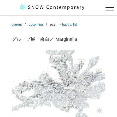
togg
navi
current
/
upcoming
/
past
> back to list
グループ展「余白／ Marginalia」