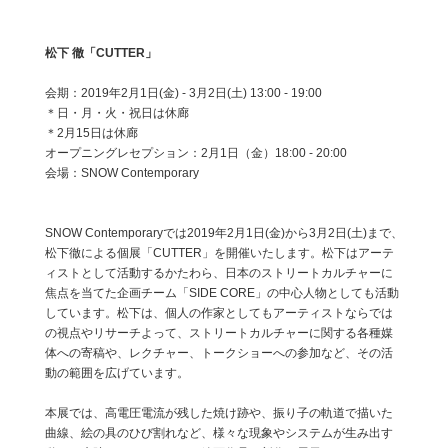
松下 徹「CUTTER」
会期：2019年2月1日(金) - 3月2日(土) 13:00 - 19:00
＊日・月・火・祝日は休廊
＊2月15日は休廊
オープニングレセプション：2月1日（金）18:00 - 20:00
会場：SNOW Contemporary
SNOW Contemporaryでは2019年2月1日(金)から3月2日(土)まで、
松下徹による個展「CUTTER」を開催いたします。松下はアーテ
ィストとして活動するかたわら、日本のストリートカルチャーに
焦点を当てた企画チーム「SIDE CORE」の中心人物としても活動
しています。松下は、個人の作家としてもアーティストならでは
の視点やリサーチよって、ストリートカルチャーに関する各種媒
体への寄稿や、レクチャー、トークショーへの参加など、その活
動の範囲を広げています。
本展では、高電圧電流が残した焼け跡や、振り子の軌道で描いた
曲線、絵の具のひび割れなど、様々な現象やシステムが生み出す