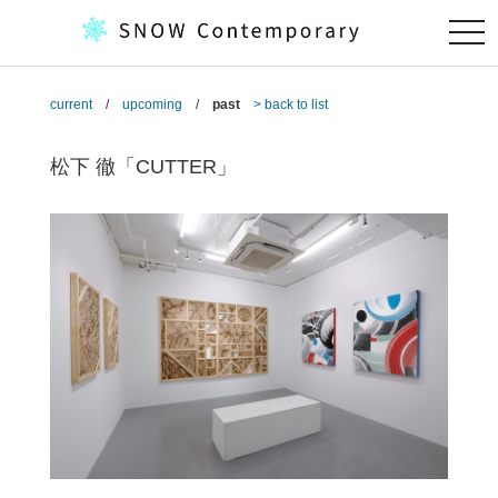
togg
navi
current
/
upcoming
/
past
> back to list
松下 徹「CUTTER」