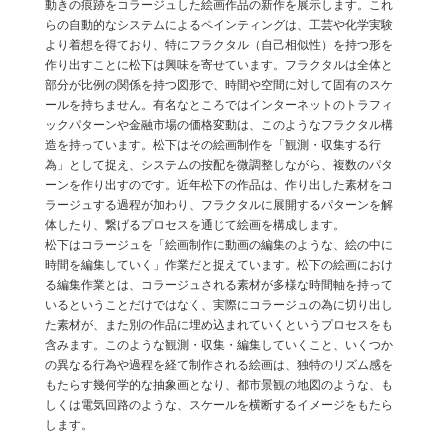
動きの痕跡をコラージュした絵画作品の新作を展示します。これ
らの自動的なシステムによるペインティングは、工芸や化学実験
より着想を得ており、特にフラクタル（自己相似性）を持つ形を
作り出すことに松下は興味を寄せています。フラクタルは全体と
部分が比例の関係を持つ図形で、時間や空間に対して固有のスケ
ールを持ちません。有名なところではインターネットのトラフィ
ックパターンや金融市場の価格変動は、このようなフラクタル構
造を持っています。松下はその絵画制作を「観測・収集する行
為」として捉え、システムの按配を微調整しながら、複数のパタ
ーンを作り出すのです。近年松下の作品は、作り出した素材をコ
ラージュする過程が加わり、フラクタルに展開するパターンを解
体したり、繋げるプロセスを通じて絵画を構成します。
松下はコラージュを「絵画制作に動画の編集のような、絵の中に
時間を編集していく」作業だと捉えています。松下の絵画におけ
る編集作業とは、コラージュされる素材が多様な時間軸を持って
いるということだけではなく、実際にコラージュの為に切り出し
た素材が、また別の作品に埋め込まれていくというプロセスをも
含みます。このような観測・収集・編集していくこと、いくつか
の異なる行為や過程を経て制作される絵画は、独特のリズム感を
もたらす幾何学的な抽象画となり、都市景観の地図のような、も
しくは電気回路のような、スケールを横断するイメージをもたら
します。