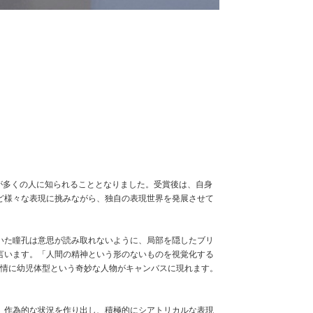
物像が多くの人に知られることとなりました。受賞後は、自身
ど様々な表現に挑みながら、独自の表現世界を発展させて
いた瞳孔は意思が読み取れないように、局部を隠したブリ
言います。「人間の精神という形のないものを視覚化する
惚けた表情に幼児体型という奇妙な人物がキャンバスに現れます。
、作為的な状況を作り出し、積極的にシアトリカルな表現