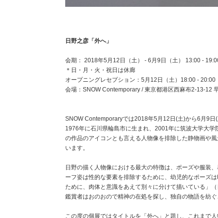
日野之彦「外へ」
会期： 2018年5月12日（土） - 6月9日（土） 13:00 - 19:0
＊日・月・火・祝日は休廊
オープニングレセプション：5月12日（土）18:00 - 20:00
会場：SNOW Contemporary / 東京都港区西麻布2-13-12
SNOW Contemporaryでは2018年5月12日(土)
1976年に石川県輪島市に生まれ、2001年に筑波大学
の作品のアイコンとも言える人物像を排除した静物画や風
います。
日野の描く人物像における最大の特徴は、ポーズや服装、
ーフ姿は性的な要素を排除するために、幼児的なポーズは
ために、肉体と意識をあえて別々に分けて描いている」（日野之
鑑賞者はおのおので精神の在処を探し、独自の物語を紡ぐ
この度の個展ではタイトルを「外へ」と題し、これまで人