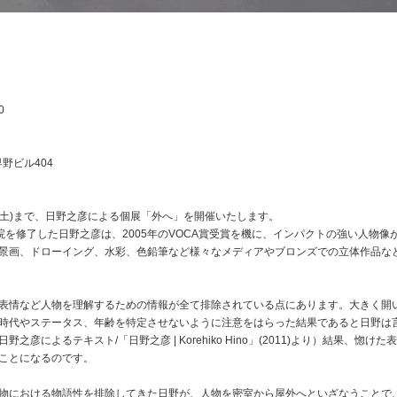
0
 早野ビル404
から6月9日(土)まで、日野之彦による個展「外へ」を開催いたします。
大学院を修了した日野之彦は、2005年のVOCA賞受賞を機に、インパクトの強い人
景画、ドローイング、水彩、色鉛筆など様々なメディアやブロンズでの立体作品な
表情など人物を理解するための情報が全て排除されている点にあります。大きく開
時代やステータス、年齢を特定させないように注意をはらった結果であると日野は
彦によるテキスト/「日野之彦 | Korehiko Hino」(2011)より）結果、
ことになるのです。
物における物語性を排除してきた日野が、人物を密室から屋外へといざなうことで