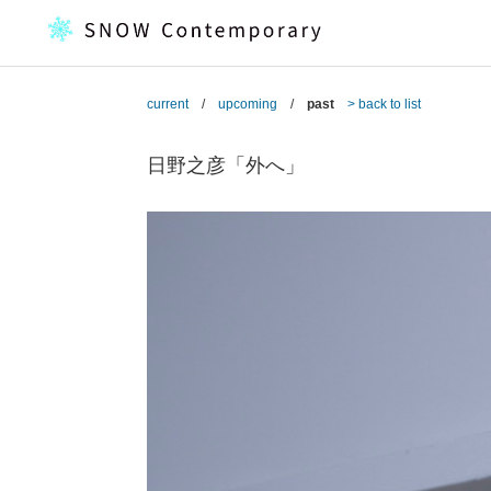
current
/
upcoming
/
past
> back to list
日野之彦「外へ」