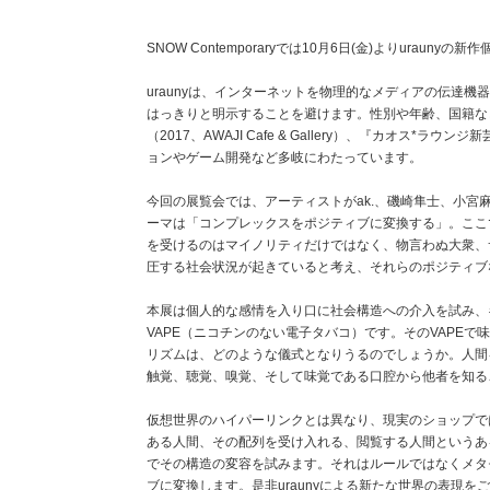
SNOW Contemporaryでは10月6日(金)よりuraunyの新作
uraunyは、インターネットを物理的なメディアの伝達
はっきりと明示することを避けます。性別や年齢、国籍な
（2017、AWAJI Cafe & Gallery）、『カオ
ョンやゲーム開発など多岐にわたっています。
今回の展覧会では、アーティストがak.、磯崎隼士、小宮麻吏奈を
ーマは「コンプレックスをポジティブに変換する」。ここ
を受けるのはマイノリティだけではなく、物言わぬ大衆、サ
圧する社会状況が起きていると考え、それらのポジティブ
本展は個人的な感情を入り口に社会構造への介入を試み、
VAPE（ニコチンのない電子タバコ）です。そのVAPE
リズムは、どのような儀式となりうるのでしょうか。人間
触覚、聴覚、嗅覚、そして味覚である口腔から他者を知る
仮想世界のハイパーリンクとは異なり、現実のショップで
ある人間、その配列を受け入れる、閲覧する人間というある
でその構造の変容を試みます。それはルールではなくメタモ
ブに変換します。是非uraunyによる新たな世界の表現を