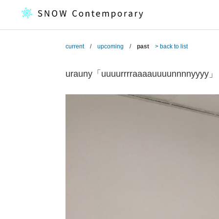
current
/
upcoming
/
past
> back to list
urauny「uuuurrrraaaauuuunnnnyyyy」