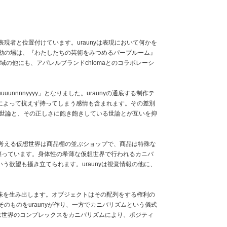
現者と位置付けています。uraunyは表現において何かを
活動の場は、『わたしたちの芸術をみつめるパープルーム』
術の領域の他にも、アパレルブランドchlomaとのコラボレーシ
unnnnyyyy」となりました。uraunyの通底する制作テ
によって抗えず持ってしまう感情も含まれます。その差別
願う世論と、その正しさに飽き飽きしている世論とが互いを抑
の考える仮想世界は商品棚の並ぶショップで、商品は特殊な
を纏っています。身体性の希薄な仮想世界で行われるカニバ
欲望も掻き立てられます。uraunyは視覚情報の他に、
味を生み出します。オブジェクトはその配列をする権利の
のものをuraunyが作り、一方でカニバリズムという儀式
yは世界のコンプレックスをカニバリズムにより、ポジティ