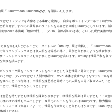
個展「uuuurrrraaaauuuunnnnyyyy」を開催いたします。
機器ではなくメディアを表像させる事象と定義し、自身をポストインターネット時代の表
ど明言せず、すべての展覧会のタイトルを内容と切り離しuraunyとしています。
ス*ラウンジ新芸術祭2016 市街劇「地獄の門」』（2016、福島県いわき市）といった現代美
含む4人となることで、タイトルの「urauny」展は増幅し、「uuuurrrraaaauuu
で言うコンプレックスとは個人的な劣等感の他に、差別と言われるような社会制度
イレントマジョリティも含まれるとuraunyは言います。uraunyは世界平和を
な変換を試みます。
ギャラリー空間をインターネットをベースとした仮想世界に見立てます。urauny
で味わうのは、タバコではなく人間の体液で、VAPE本体は皮膚のようなマテリアル
を食べるという行為は、生理的な嫌悪感と同時にその人間を自分に取り込みたいという
ことで、世界とつながろうとします。
は意思を持たずとも物理的な陳列がされます。物理的な配列は図らずとも上下や意
種の権力構造も生み出します。今回そのルールを作るのはuraunyです。権力構造そ
ルフォーズ（変容）によって、世界を作り変えると言わんばかりです。uraaun
ご体感ください。