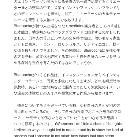
のエリン・ワッソン等あらゆる分野の第一線で活躍するクリエー
ター達との交流の中で、音楽イベントやファッションブランドな
どのディレクションを担当し、現在、ニューヨークのカルチャー
シーンを牽引する人物の1人でもあります。
Bharoochaが持つ人と場をつなぐmediator/媒介者としての卓越し
た才能は、幼少時からのバックグラウンドに由来するのかもしれ
ません。日本人の母とビルマ人の父を持つ彼は、幼い頃から家族
とともに東京、トロント、ロサンゼルス、サンディエゴと、様々
な街を移り住んできました。その体験は、Bharoochaに多様な生
き方を見せ、多文化を許容する寛容性と自分自身のルーツを見つ
める深淵な視点を育んだのではないでしょうか。
Bharoochaがつくる作品は、インスタレーションからペインティ
ング、コラージュ、写真と多岐にわたりますが、どれも瞑想時や
夢想時、あるいは空想時などに脳内にまたたく無意識のイメージ
や過去の体験などのカオスを視覚化する作業から始まります。
「物事について考えを巡らせている時、なぜ自分の考えが別の方
向に向かっているのか、そして自分の内 部でおこった思考のプロ
セス、-一見全く関係ないと思っていたことがつながる不思議- に
ついて観察するのです」 (Whenever I drift into a chain of thoughts,
I reflect on why a thought led to another and try to show the kind of
process that I observe in my mind; how things that may seem