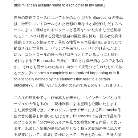
dissimilar can actually relate to each other in my mind.)
自身の制作プロセスについて上記のように語る Bharoocha の作品
は、緻密にコントロールされた色彩の 重なりと線が作りだすスペ
ースによって構成されるパターンと意表をついた自由な空想世界
のモチーフの 相反する要素が独自の躍動感を持ち、観る者の身体
感覚にリズムを刻みます。異なる性質をもつ要素の組 み合わせで
構成された世界観は、バランスを保ちしっくりと溶け込んだよう
にも、コントロールの外へ飛 び出そうとしているようにも取れ、
それはまるで Bharoocha 自身が「運命とは偶発的なものであるの
か、 それとも定められた結末に向かって決定づけられたものであ
るのか」(Is chance a completely randomized happening or is it
scientifically defined by the elements that lead to a certain
outcome?)、と問いかける人生そのものであるのかもしれません。
この度の展覧会では、作家本人が来日し、ペインティングとコラ
ージュの大作を中心に、現地制作による壁画も公開いたします。
また展示空間では、アナログシンセサイザーによるBharoocha作
曲の音の世界も体感いただけます。Bharoochaは自身の作品制作
のプロセスを「頭の中のカオスを見つめ視覚化する作業」と言い
ます。氾濫した情報が選択の余地もなく我々の意識の中に流入す
る現在において、本展が皆様にとって、自身をみつめ、自身の深