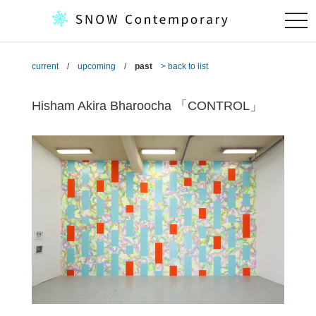
togg
navi
current
/
upcoming
/
past
> back to list
Hisham Akira Bharoocha 「CONTROL」